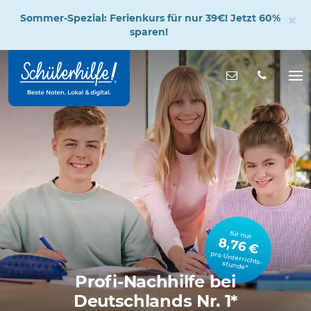
×
Sommer-Spezial: Ferienkurs für nur 39€! Jetzt 60%
sparen!
Zum
Hauptinhalt
Nachricht s
Na
öff
für nur
8,76 €
pro Unterrichts­stunde*
Profi-Nachhilfe bei
Deutschlands Nr. 1*