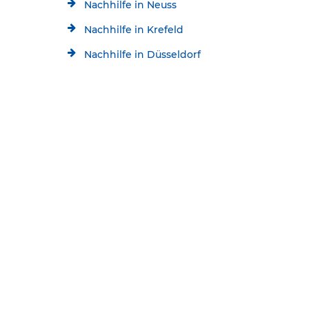
Nachhilfe in Neuss
Nachhilfe in Krefeld
Nachhilfe in Düsseldorf
Nachhilfe in Meerbusch
Kostenlose Beratung
Jetzt kostenlos testen!
Nachhilfe in Bonn
0241/70539552
Startseite
Standorte
Aachen Nachhilfe
Schülerhilfe Nachhilfe Aachen-Rothe Erde
* Alle aktuellen Angebote im Überblick:
Kontakt