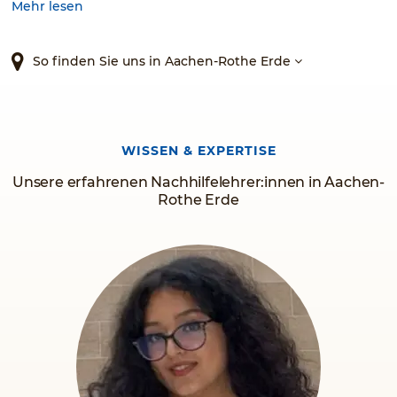
Fächern. Unsere kompetenten Nachhilfelehrerinnen und
Mehr lesen
Nachhilfelehrer unterrichten Schülerinnen und Schüler aus
allen Schulklassen und Schularten. Und wenn die
Abiprüfung naht, bieten wir zusätzlich Abi-Crashkurse an.
So finden Sie uns in Aachen-Rothe Erde
WISSEN & EXPERTISE
Unsere erfahrenen Nachhilfelehrer:innen in Aachen-
Rothe Erde