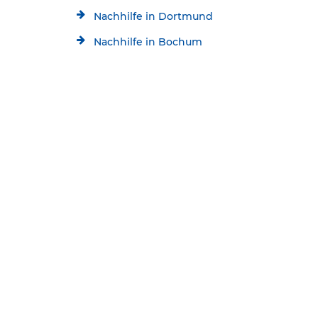
Nachhilfe in Dortmund
Nachhilfe in Bochum
Nachhilfe in Bottrop
Kostenlose Beratung
Jetzt kostenlos testen!
Nachhilfe in Hamm
02363/3846334
Startseite
Standorte
Schülerhilfe Nachhilfe Datteln
* Alle aktuellen Angebote im Überblick:
Kontakt