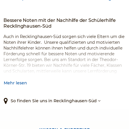
Bessere Noten mit der Nachhilfe der Schülerhilfe
Recklinghausen-Süd
Auch in Recklinghausen-Süd sorgen sich viele Eltern um die
Noten ihrer Kinder. Unsere qualifizierten und motivierten
Nachhilfelehrer können ihnen helfen und durch individuelle
Förderung schnell für bessere Noten und motivierende
Lernerfolge sorgen. Bei uns am Standort in der Theodor-
Körner-Str. 19 bieten wir Nachhilfe für viele Fächer, Klassen
und Schularten, mittlerweile kann unsere Lernförderung
auch über BuT (Jobcenter Recklinghausen - für alle, die
Leistungen vom Jobcenter oder Sozialamt beziehen)
Mehr lesen
abgerechnet werden. Auch Ferienkurse oder Kurse zur
Prüfungsvorbereitung mildern den Stress und die
Prüfungsängste Ihres Kindes. Gemeinsam schaffen wir das!
So finden Sie uns in Recklinghausen-Süd
"Liebe Eltern, liebe Schüler!
Mein Name ist Ilka Ginzel und ich bin Ihre direkte
Ansprechpartnerin in der Schülerhilfe Recklinghausen-Süd.