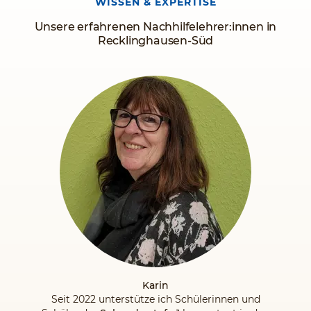
WISSEN & EXPERTISE
Ob es um individuelle Förderung, gezielte Nachhilfe,
Ferienkurse oder die Vorbereitung auf eine
Unsere erfahrenen Nachhilfelehrer:innen in
Abschlussprüfung geht, wir haben für Ihr Kind die passende
Recklinghausen-Süd
Lösung parat. Die Schülerhilfe Recklinghausen-Süd ist Ihr
verlässlicher Partner für qualifizierte Nachhilfe in allen
Alters- und Klassenstufen. Sie erreichen mich zu den
Bürozeiten persönlich in der Schülerhilfe Recklinghausen-
Süd. Selbstverständlich bin ich auch telefonisch erreichbar,
außerdem per WhatsApp/mobil unter 0173/6493102. Ich
freue mich auf Ihren Anruf oder Ihren Besuch.
Bis bald
Ilka Ginzel"
Karin
Seit 2022 unterstütze ich Schülerinnen und