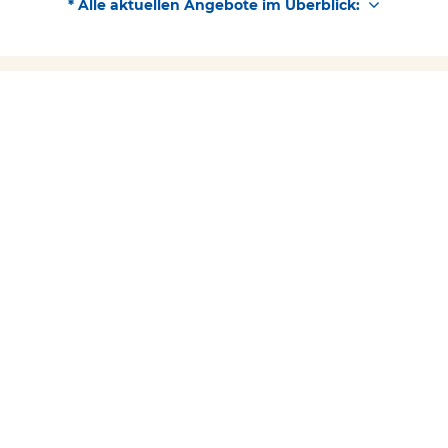
* Alle aktuellen Angebote im Überblick:
Kostenlose Beratung
Schülerhilfe jetzt kostenlos
Kontakt
0 23 61 / 370 30 60
testen!
Über Schülerhilfe
Folgen Sie uns
Facebook
YouTube
Instagram
Barrierefreiheit