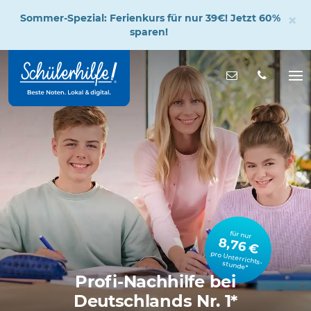
×
Sommer-Spezial: Ferienkurs für nur 39€! Jetzt 60%
sparen!
Zum
Hauptinhalt
Nachricht s
Na
öff
für nur
8,76 €
pro Unterrichts­stunde*
Profi-Nachhilfe bei
Deutschlands Nr. 1*