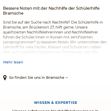
Bessere Noten mit der Nachhilfe der Schülerhilfe
Bramsche
Sind Sie auf der Suche nach Nachhilfe? Die Schülerhilfe in
Bramsche, am Brückenort 27, hilft gerne. Unsere
qualifizierten Nachhilfelehrerinnen und Nachhilfelehrer
führen die Schüler:innen in Kursen mit zertifizierten
Lernprogrammen* zu besseren Noten. Wir unterrichten den
Lehrstoff für viele Fächer, Klassen und Schularten, haben
aber auch spezielle Angebote wie Ferienkurse oder Abi-
Crashkurse für Nachhilfe in Mathe. Fragen Sie uns – wir
finden immer eine Lösung.
Mehr lesen
So finden Sie uns in Bramsche
WISSEN & EXPERTISE