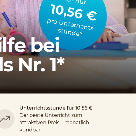
für nur
10,56 €
p
ro
U
n
te
rrich
stu
n
d
e
ts­
*
lfe bei
 Nr. 1*
Unterrichtsstunde für 10,56 €
Der beste Unterricht zum
attraktiven Preis – monatlich
kündbar.