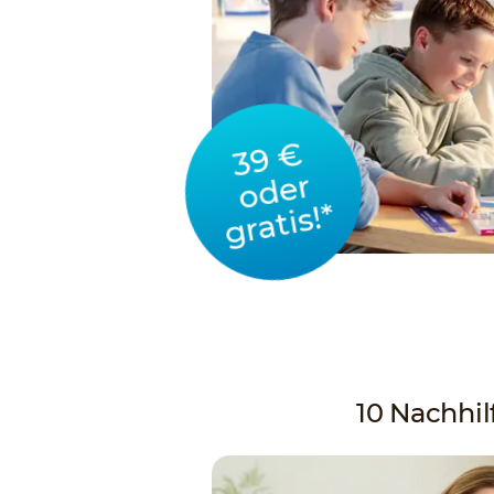
39 €
oder
gratis!*
10 Nachhilf