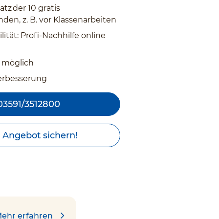
atz der 10 gratis
den, z. B. vor Klassenarbeiten
lität: Profi-Nachhilfe online
 möglich
erbesserung
03591/3512800
t Angebot sichern!
ehr erfahren