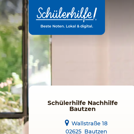
Zum
Hauptinhalt
Schülerhilfe Nachhilfe
Bautzen
Wallstraße 18
02625
Bautzen