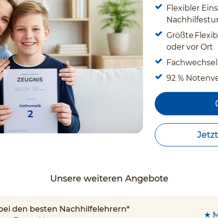
Flexibler Eins
Nachhilfestun
Größte Flexibi
oder vor Ort
Fachwechsel
92 % Notenv
Jetz
Unsere weiteren Angebote
 bei den besten Nachhilfelehrern*
★ M