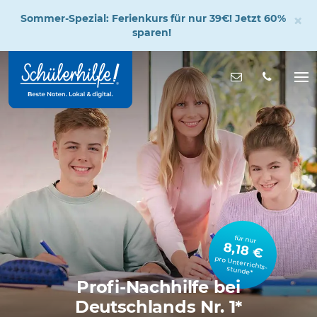
×
Sommer-Spezial: Ferienkurs für nur 39€! Jetzt 60%
sparen!
Zum
Hauptinhalt
Nachricht s
Na
öff
für nur
8,18 €
pro Unterrichts­stunde*
Profi-Nachhilfe bei
Deutschlands Nr. 1*