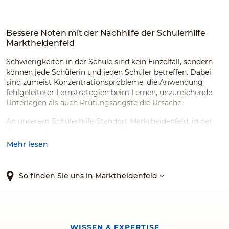
Bessere Noten mit der Nachhilfe der Schülerhilfe
Marktheidenfeld
Schwierigkeiten in der Schule sind kein Einzelfall, sondern
können jede Schülerin und jeden Schüler betreffen. Dabei
sind zumeist Konzentrationsprobleme, die Anwendung
fehlgeleiteter Lernstrategien beim Lernen, unzureichende
Unterlagen als auch Prüfungsängste die Ursache.
An unserem Schülerhilfe Standort Marktheidenfeld, in der
Petzoltstr. 14a, können wir mithilfe unserer individuell
abgestimmten Förderkonzepten, einer
Mehr lesen
angenehmen Arbeitsumgebung, einem umfangreichen
Angebot an Lernmaterialien und unseren fachlich sowie
pädagogisch kompetenten Nachhilfelehrer:innen die
So finden Sie uns in Marktheidenfeld
Schulnoten nachhaltig verbessern. Ob für den Mathematik-,
Deutsch- oder Englischunterricht, wir bieten Nachhilfe für
zahlreiche Fächer, für jede Klasse und für jede Schulart an.
Warten Sie nicht länger, sondern vertrauen Sie dem
WISSEN & EXPERTISE