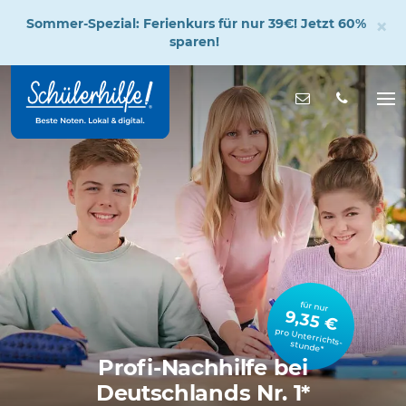
×
Sommer-Spezial: Ferienkurs für nur 39€! Jetzt 60%
sparen!
Zum
Hauptinhalt
Nachricht s
Na
öff
für nur
9,35 €
pro Unterrichts­stunde*
Profi-Nachhilfe bei
Deutschlands Nr. 1*