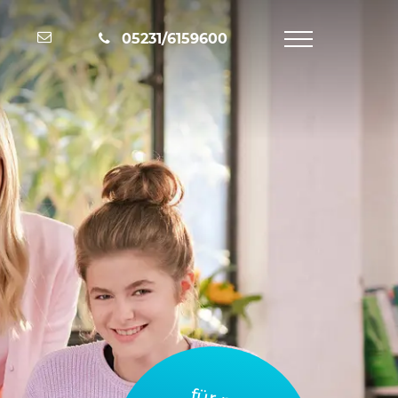
Nachricht schreiben
05231/6159600
Navigation
öffnen