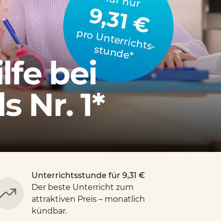
für nur
9,31 €
p
ro
U
n
te
rrich
stu
n
d
e
ts­
*
lfe bei
 Nr. 1*
Unterrichtsstunde für 9,31 €
Der beste Unterricht zum
attraktiven Preis – monatlich
kündbar.