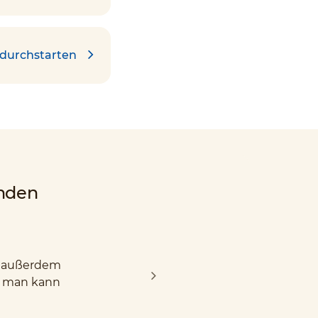
 durchstarten
nden
nd außerdem
d man kann