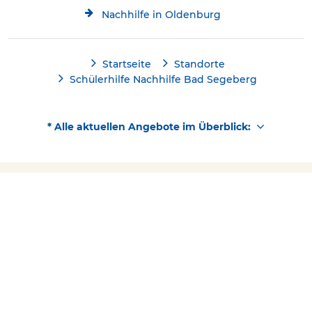
Nachhilfe in Oldenburg
Startseite
Standorte
Schülerhilfe Nachhilfe Bad Segeberg
* Alle aktuellen Angebote im Überblick:
Kostenlose Beratung
Schülerhilfe jetzt kostenlos
Kontakt
04551/19 4 18
testen!
Über Schülerhilfe
Folgen Sie uns
Facebook
YouTube
Instagram