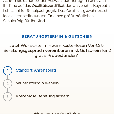
Achten Sie daher bei der Auswahl der richtigen Lehrkraft für
Ihr Kind auf das
Qualitätszertifikat
der Universität Bayreuth,
Die
sehr guten Bewertungen und positiven Erfahrungen
Lehrstuhl für Schulpädagogik. Das Zertifikat gewährleistet
vieler Familien bestätigen unseren Ansatz und geben Ihnen
ideale Lernbedingungen für einen größtmöglichen
zusätzliche Orientierung bei Ihrer Entscheidung.
Schulerfolg für Ihr Kind.
Vertrauen Sie auf Erfahrung, persönliche Betreuung und
nachhaltige Lernerfolge. Vertrauen Sie dem Original!
BERATUNGSTERMIN & GUTSCHEIN
Vereinbaren Sie jetzt ein unverbindliches
Jetzt Wunschtermin zum kostenlosen Vor-Ort-
Informationsgespräch – wir freuen uns darauf, Sie und Ihr
Beratungsgespräch vereinbaren inkl. Gutschein für 2
Kind kennenzulernen.
gratis Probestunden*!
Ihre Nicolé Ebert
Standort: Ahrensburg
Wunschtermin wählen
Kostenlose Beratung sichern
Wunschtermin wählen