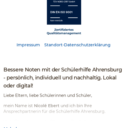
Impressum
Standort-Datenschutzerklärung
Bessere Noten mit der Schülerhilfe Ahrensburg
- persönlich, individuell und nachhaltig. Lokal
oder digital!
Liebe Eltern, liebe Schülerinnen und Schüler,
mein Name ist
Nicolé Ebert
und ich bin Ihre
Ansprechpartnerin für die Schülerhilfe Ahrensburg.
Viele Eltern kennen die Situation: Die Anforderungen in der
Schule steigen, die Noten entwickeln sich nicht wie