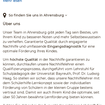
Mehr lesen
gewünscht – und das Lernen wird zunehmend zur
Belastung. Gerade vor Klassenarbeiten oder wichtigen
Schulphasen wächst dann der Druck. Genau hier setzen wir
So finden Sie uns in Ahrensburg
an.
Über uns
In Ahrensburg unterstützen wir Ihr Kind dabei, wieder
Vertrauen in die eigenen Fähigkeiten zu entwickeln und
Unser Team in Ahrensburg gibt jeden Tag sein Bestes, um
Schritt für Schritt zurück zu mehr Lernerfolg zu finden –
Ihrem Kind zu besseren Noten und mehr Selbstbewusstsein
vorzugsweise bei uns vor Ort in Ahrensburg oder flexibel im
zu verhelfen. Garantierte Qualität durch engagierte
Online-Unterricht.
Nachhilfe und umfassende
Eingangsdiagnostik
für eine
optimale Förderung Ihres Kindes.
Im Zentrum steht dabei eine individuelle Förderung: Mithilfe
unserer Eingangsdiagnostik erfassen unsere qualifizierten
Um
höchste Qualität
in der Nachhilfe garantieren zu
Nachhilfelehrer/-innen den aktuellen Leistungsstand und
können, durchlaufen unsere Nachhilfelehrer einen
entwickeln darauf basierend ein maßgeschneidertes
Qualifizierungsprozess, durchgeführt vom Lehrstuhl für
Lernprogramm. So lassen sich Wissenslücken gezielt
Schulpädagogik der Universität Bayreuth, Prof. Dr. Ludwig
schließen und neue Inhalte sicher aufbauen.
Haag. So stellen wir sicher, dass unsere Nachhilfelehrer mit
dem Schülerhilfe-Lernkonzept sowie der individuellen
Als Teil unserer regionalen Schülerhilfe-Gruppe arbeiten wir
Förderung von Schülern in der kleinen Gruppe bestens
eng mit den Standorten in
Geesthacht
und
Schwarzenbek
vertraut sind. Damit wir auch Ihrem Kind die optimale, seit
zusammen. Dieser Austausch sorgt für eine gleichbleibend
über 50 Jahren bewährte Lernförderung bieten können.
hohe Qualität und bewährte Lernkonzepte an allen
Standorten.