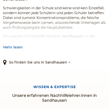
Schwierigkeiten in der Schule sind keine sind kein Einzelfall,
sondern können jede Schülerin und jeden Schüler betreffen.
Dabei sind zumeist Konzentrationsprobleme, die falsche
Vorgehensweise beim Lernen, unzureichende Unterlagen als
auch Prüfungsängste die Hauptübeltäter.
An unserem Schülerhilfe Standort
Sandhausen
, in der
Heidelberger Str. 2
, können wir mithilfe unserer individuell
abgestimmten
Förderkonzepten, einer angenehmen
Mehr lesen
Lernumgebung, einem umfangreichen Angebot an
Lernmaterialien und unseren fachlich sowie pädagogisch
kompetenten Nachhilfelehrer:innen die Schulnoten der
So finden Sie uns in Sandhausen
Schüler:innen nachhaltig verbessern. Ob für den
Mathematik-, Deutsch- oder Englischunterricht, wir bieten
Nachhilfe für zahlreiche Fächer, für jede Klasse und für jede
Schulart an.
WISSEN & EXPERTISE
Warten Sie nicht länger, sondern vertrauen Sie dem
Original!
Unsere erfahrenen Nachhilfelehrer:innen in
Sandhausen