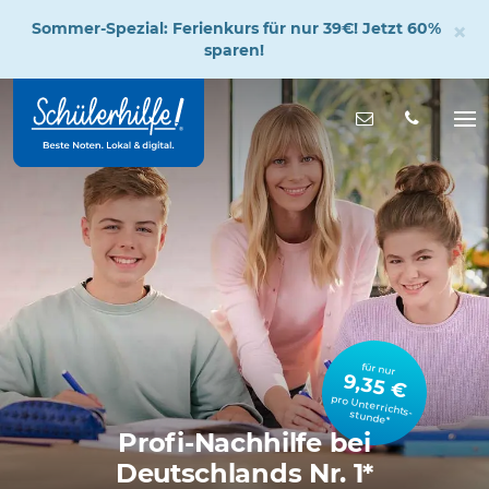
×
Sommer-Spezial: Ferienkurs für nur 39€! Jetzt 60%
sparen!
Zum
Hauptinhalt
Nachricht s
Na
öff
für nur
9,35 €
pro Unterrichts­stunde*
Profi-Nachhilfe bei
Deutschlands Nr. 1*