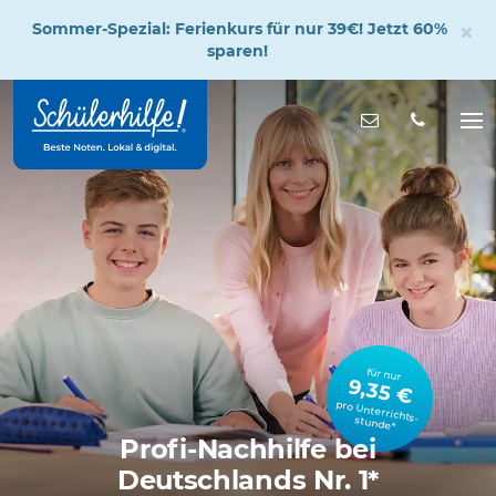
×
Sommer-Spezial: Ferienkurs für nur 39€! Jetzt 60%
sparen!
Zum
Hauptinhalt
Nachricht s
Na
öff
für nur
9,35 €
pro Unterrichts­stunde*
Profi-Nachhilfe bei
Deutschlands Nr. 1*