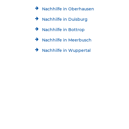
Nachhilfe in Oberhausen
Nachhilfe in Duisburg
Nachhilfe in Bottrop
Nachhilfe in Meerbusch
Nachhilfe in Wuppertal
Nachhilfe in Düsseldorf
Kostenlose Beratung
Jetzt kostenlos testen!
Nachhilfe in Bochum
02054/8674696
Startseite
Standorte
Essen Nachhilfe
Schülerhilfe Nachhilfe Essen-Kettwig
* Alle aktuellen Angebote im Überblick: