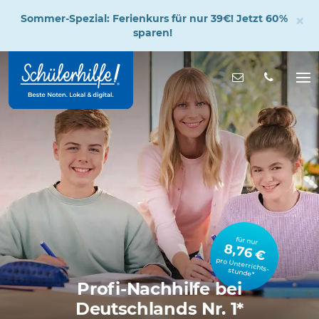
×
Sommer-Spezial: Ferienkurs für nur 39€! Jetzt 60%
sparen!
Zum
Hauptinhalt
Nachricht s
Na
öff
für nur
8,76 €
pro Unterrichts­stunde*
Profi-Nachhilfe bei
Deutschlands Nr. 1*