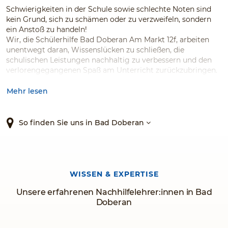
Schwierigkeiten in der Schule sowie schlechte Noten sind
kein Grund, sich zu schämen oder zu verzweifeln, sondern
ein Anstoß zu handeln!
Wir, die Schülerhilfe Bad Doberan Am Markt 12f, arbeiten
unentwegt
daran, Wissenslücken zu schließen, die
schulischen Leistungen nachhaltig zu verbessern und den
verlorengegangenen Spaß am Unterricht zurückzubringen.
Dabei hören wir genau zu und entwickeln für jeden Schüler
die passende Förderung.
Mehr lesen
Ob Einzelnachhilfe oder Unterricht in kleinen Gruppen mit
maximal fünf Schülern, ein erfolgreiches Lernen ist Ihnen
garantiert.
So finden Sie uns in Bad Doberan
Kontaktieren Sie uns und testen Sie den Testsieger!*
Wir bieten
Sprach- und Kommunikationskurse
in den
Sprachen Deutsch/DaF, Englisch und weiteren
WISSEN & EXPERTISE
Fremdsprachen
für Erwachsene
an.
Bei Interesse bitte
HIER
klicken
Unsere erfahrenen Nachhilfelehrer:innen in Bad
Doberan