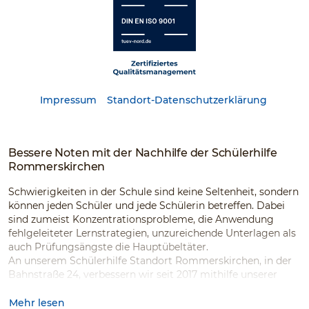
Impressum
Standort-Datenschutzerklärung
Bessere Noten mit der Nachhilfe der Schülerhilfe
Rommerskirchen
Schwierigkeiten in der Schule sind keine Seltenheit, sondern
können jeden Schüler und jede Schülerin betreffen. Dabei
sind zumeist Konzentrationsprobleme, die Anwendung
fehlgeleiteter Lernstrategien, unzureichende Unterlagen als
auch Prüfungsängste die Hauptübeltäter.
An unserem Schülerhilfe Standort
Rommerskirchen, in der
Bahnstraße 24, verbessern wir seit 2017 mithilfe unserer
individuell angepassten Förderprogrammen, einer
angenehmen Arbeitsumgebung, einem umfangreichen
Mehr lesen