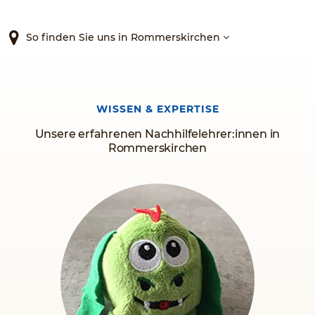
Angebot an Lernmaterialien und unseren fachlich sowie
pädagogisch kompetenten Nachhilfelehrern die Schulnoten
Ihres Kindes. Ob für den Mathematik-, Deutsch- oder
So finden Sie uns in Rommerskirchen
Englischunterricht, wir bieten Nachhilfe für zahlreiche
Fächer, für jede Klasse und für jede Schulart an.
Warten Sie nicht länger, sondern vertrauen Sie dem
Original!
WISSEN & EXPERTISE
Unsere erfahrenen Nachhilfelehrer:innen in
Rommerskirchen