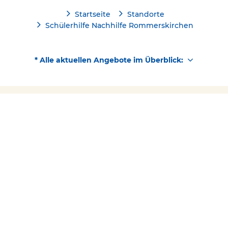
Startseite
Standorte
Schülerhilfe Nachhilfe Rommerskirchen
* Alle aktuellen Angebote im Überblick:
Kostenlose Beratung
Schülerhilfe jetzt kostenlos
Kontakt
02183/4171590
testen!
Über Schülerhilfe
Folgen Sie uns
Facebook
YouTube
Instagram
Barrierefreiheit