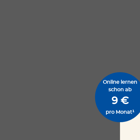
Online lernen
schon ab
9 €
pro Monat¹