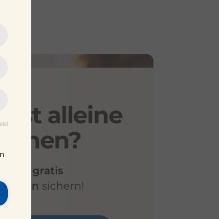
eld
en