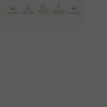
Online
Nachhilfe
Nachhilfe
Einloggen
Startseite
Nachhilfe
vor Ort
Standorte