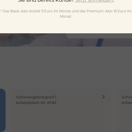
Sie sind bereits Kunde?
Jetzt anmelden
.
¹ Das Basis-Abo kostet 9 Euro im Monat und das Premium-Abo 19 Euro im
Monat.
Schwierigkeitsgrad 1
Schwi
Arbeitsblatt-Nr. 8785
Arbei