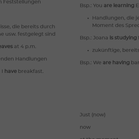
n Feststellungen
Bsp.: You
are learning
E
Handlungen, die j
Moment des Sprec
sse, die bereits durch
 usw. festgelegt sind
Bsp.: Joana
is studying
eaves
at 4 p.m.
zukünftige, berei
lgenden Handlungen
Bsp.: We
are having
ba
 I
have
breakfast.
Just (now)
now