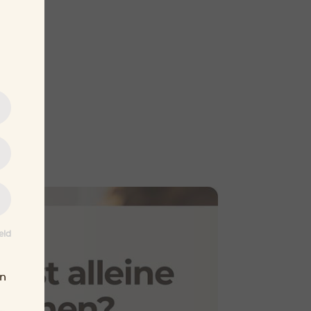
eld
en