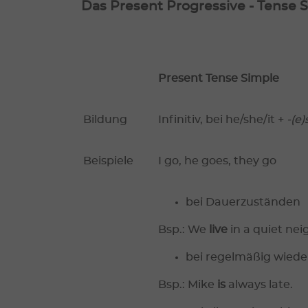
Das Present Progressive - Tense 
Present Tense Simple
Bildung
Infinitiv, bei he/she/it +
-(e)
Beispiele
I go, he goes, they go
bei Dauerzuständen
Bsp.: We
live
in a quiet ne
bei regelmäßig wied
Bsp.: Mike
is
always late.