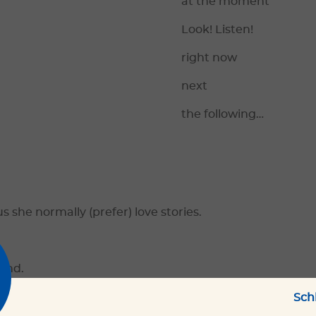
at the moment
Look! Listen!
right now
next
the following…
 she normally (prefer) love stories.
kend.
Sch