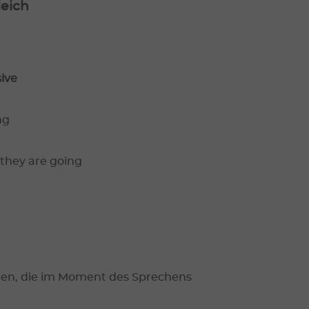
leich
ive
ng
 they are going
gen, die im Moment des Sprechens