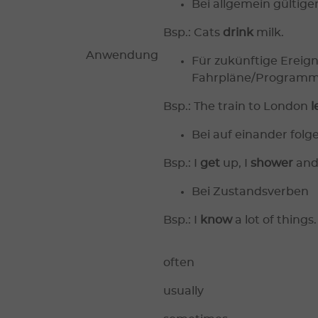
Bei allgemein gültige
Bsp.: Cats
drink
milk.
Anwendung
Für zukünftige Ereigni
Fahrpläne/Programme
Bsp.: The train to London
l
Bei auf einander fo
Bsp.: I
get
up, I
shower
and
Bei Zustandsverben
Bsp.: I
know
a lot of things.
often
usually