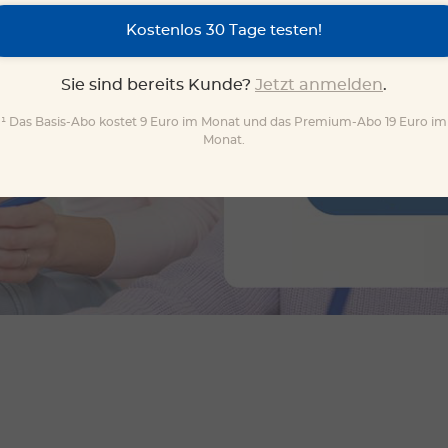
Kostenlos 30 Tage testen!
Sie sind bereits Kunde?
Jetzt anmelden
.
¹ Das Basis-Abo kostet 9 Euro im Monat und das Premium-Abo 19 Euro im
Monat.