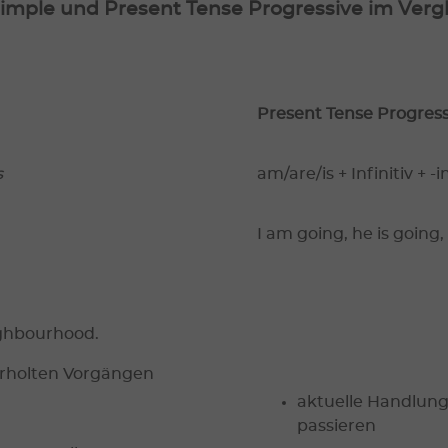
Simple und Present Tense Progressive im Verg
Present Tense Progress
s
am/are/is + Infinitiv + -i
I am going, he is going,
ighbourhood.
erholten Vorgängen
aktuelle Handlun
passieren