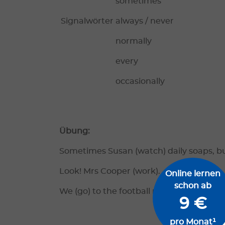
sometimes
Signalwörter
always / never
normally
every
occasionally
Übung:
Sometimes Susan (watch) daily soaps, bus
Look! Mrs Cooper (work).
Online lernen
schon ab
We (go) to the football match next wee
9 €
pro Monat¹