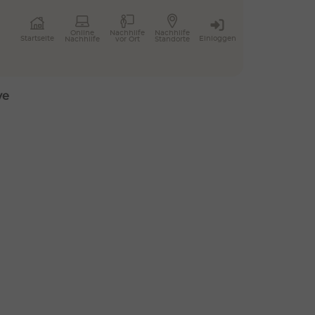
Online
Nachhilfe
Nachhilfe
Einloggen
Startseite
Nachhilfe
vor Ort
Standorte
ve