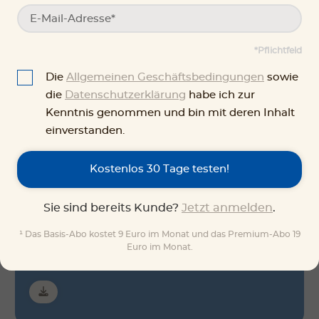
*Pflichtfeld
Die
Allgemeinen Geschäftsbedingungen
sowie
die
Datenschutzerklärung
habe ich zur
Kenntnis genommen und bin mit deren Inhalt
einverstanden.
Kostenlos 30 Tage testen!
Arbeitsblätter
Sie sind bereits Kunde?
Jetzt anmelden
.
¹ Das Basis-Abo kostet 9 Euro im Monat und das Premium-Abo 19
Euro im Monat.
Schwierigkeitsgrad 1
Arbeitsblatt-Nr. 11732